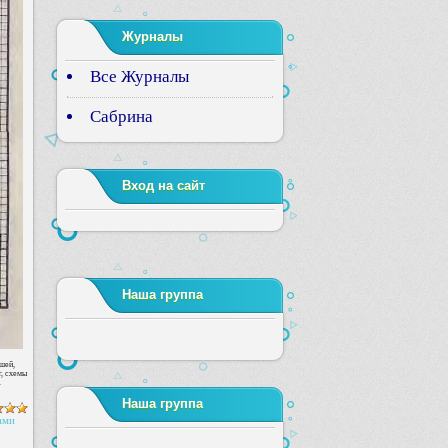
Журналы
Все Журналы
Сабрина
Вход на сайт
Наша группа
шей,
т, схемы
.
Наша группа
ами