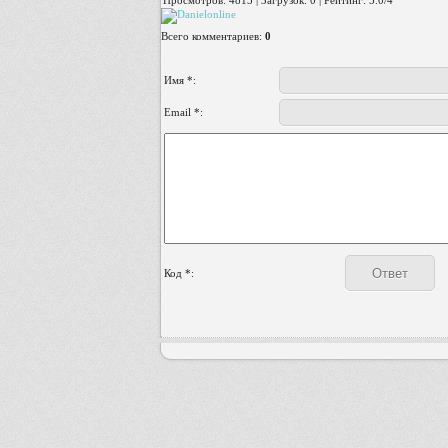
Просмотров
:
4815
|
Загрузок
:
0
|
Рейтинг
:
5.0
/
4
Всего комментариев
:
0
Имя *:
Email *:
Код *: