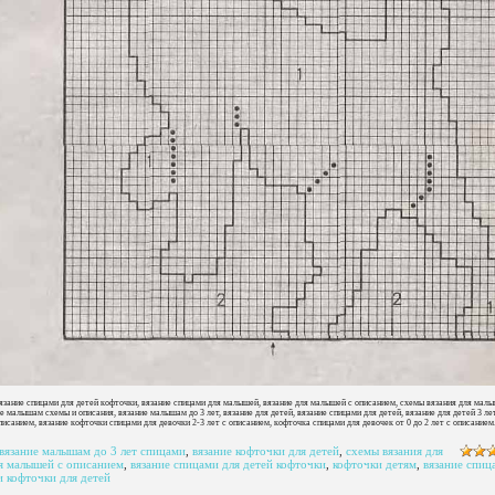
вязание спицами для детей кофточки, вязание спицами для малышей, вязание для малышей с описанием, схемы вязания для малы
 малышам схемы и описания, вязание малышам до 3 лет, вязание для детей, вязание спицами для детей, вязание для детей 3 ле
описанием, вязание кофточки спицами для девочки 2-3 лет с описанием, кофточка спицами для девочек от 0 до 2 лет с описанием
вязание малышам до 3 лет спицами
,
вязание кофточки для детей
,
схемы вязания для
ля малышей с описанием
,
вязание спицами для детей кофточки
,
кофточки детям
,
вязание спиц
 кофточки для детей