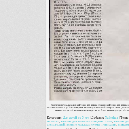
Кофточки детям, вязание кофточки для детей, спицами кофточки для детей, 
вязание малышам до 3 лет спицами, вязание для малышей спицами схемы, вязание
вязания для детей, вязание спицами детям до 3 лет, вязание для детей с 
Категория
:
Для детей до 3 лет
|
Добавил
:
Nadezhda
|
Теги
:
малышей
,
вязание для малышей спицами схемы
,
вязание д
для малышей
,
вязание малышам схемы и описания
,
спицами