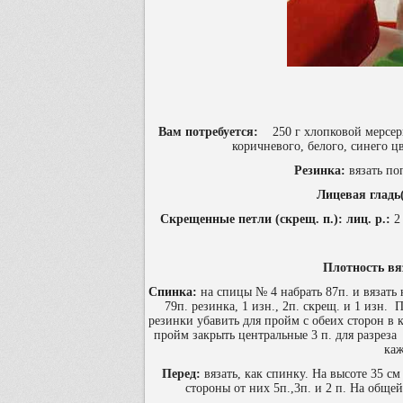
Вам потребуется:
250 г хлопковой мерсер
коричневого, белого, синего ц
Резинка:
вязать поп
Лицевая гладь(
Скрещенные петли (скрещ. п.): лиц. р.:
2 
Плотность вя
Спинка:
на спицы № 4 набрать 87п. и вязать н
79п. резинка, 1 изн., 2п. скрещ. и 1 изн.
резинки убавить для пройм с обеих сторон в каж
пройм закрыть центральные 3 п. для разреза
каж
Перед:
вязать, как спинку. На высоте 35 см
стороны от них 5п.,3п. и 2 п. На общей