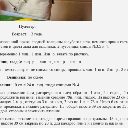
Пуловер.
Возраст:
3 года.
изованной пряжи средней толщины голубого цвета, немного пряжи свет
ветов и цвета льна для вышивки, 2 пуговицы. спицы №3,5 и 4.
еременно 1 лиц., 1 изн. Изн. р. вязать по рисунку.
лиц. гладь):
лиц. р. – лиц. п., изн. р. – изн. п.
п. вместе лиц. и, не снимая со спицы, провязать лиц. 1-ю п. Изн. р.: 2 и
Вышивка:
по схеме
зания:
10 см = 24 п. лиц. глади спицами № 4.
а протяжении 4 см, распределив п. след. образом: 1 изн., 2п. скрещ., 1 
 Продолжить вязание, заменив средние 79п. лиц. гладью. На высоте 23 см 
дом 2-м р., отступив 3 п. от края, 7 раз по 1 п. = 73 п. Через 6 см от н
 и продолжить вязание раздельно. На общей высоте 39 см закрыть по 35 
дой стороны и закончить вязание.
 от начала вязание закрыть для выреза горловины центральные 13 п., по о
 высоте 39 см закрыть по 20 п. для каждого плеча и закончить вязание.