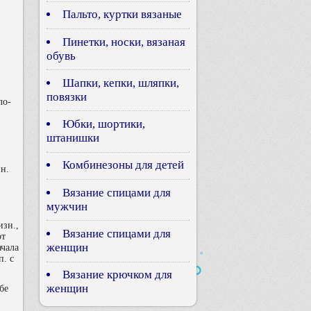
Пальто, куртки вязаные
Пинетки, носки, вязаная
обувь
Шапки, кепки, шляпки,
повязки
ло-
Юбки, шортики,
штанишки
Комбинезоны для детей
зн.
Вязание спицами для
мужчин
изн.,
Вязание спицами для
от
женщин
ачала
п. с
Вязание крючком для
женщин
бе