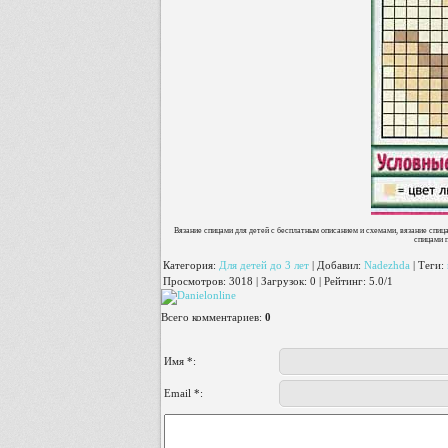
Вязание спицами для детей с бесплатным описанием и схемами, вязание спица
спицами п
Категория
:
Для детей до 3 лет
|
Добавил
:
Nadezhda
|
Теги
:
Просмотров
:
3018
|
Загрузок
:
0
|
Рейтинг
:
5.0
/
1
Всего комментариев
:
0
Имя *:
Email *: