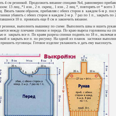
зать 4 см резинкой. Продолжить вязание спицами №4, равномерно прибав
азом: 13 лиц.,*1 изн., 2 п. скрещ., 1 изн., 2 лиц.*, повторять от * всего 3
лиц. Вязать таким образом, прибавляя с обеих сторон в каждом 6-м р. посл
езинки убавить с обеих сторон в каждом 2-м р. 7 раз по 1 п., закрыть по 
тавшиеся 10 п. провязать еще 8 см и закончить вязание.
от резинки, выполнить вышивку по схеме. Выполнить швы и вшить рукав
вается между плечами спинки и переда. По краю выреза горловины на с
дью и закрыть все п. По краям разреза спинки поднять по 18 п., включая 
нкой и закрыть все п. по рисунку. На одной из планок застежки выполни
и пришить пуговицы. Готовое изделие увлажнить и дать ему высохнуть.