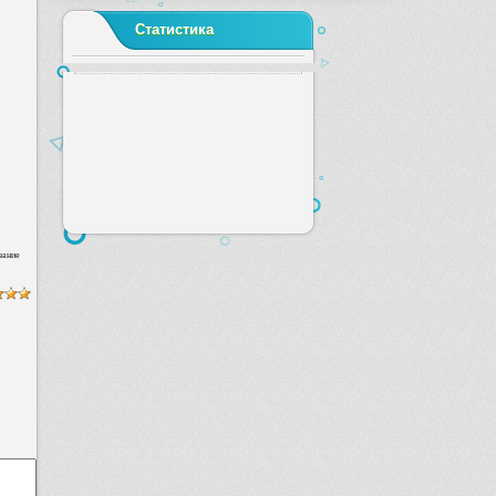
Статистика
зание