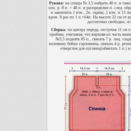
Рукава:
на спицы № 3,5 набрать 40 п. и свя
изн. р. 8 п. = 48 п. и распределив п. след. обр
и закончить 1 изн., 2п. скрещ.,1 изн. и 13 
кром. 8 раз по 1 п.=64п. На высоте 22 см от р
достаточно свободно, ос
Сборка:
по центру переда, отступив 11 см 
проймы, учитывая, что верхняя их часть вши
№3,5 поднять 85 п., связать 7 р. лиц. гла
половину бейки горловины, связать 4 р. рези
отверстия для пуговиц(обметать 1 п.) 