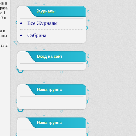
ив в
 раза
Журналы
е 1
20 п.
Все Журналы
а в
Сабрина
пицы
и
ть 2
Вход на сайт
Наша группа
Наша группа