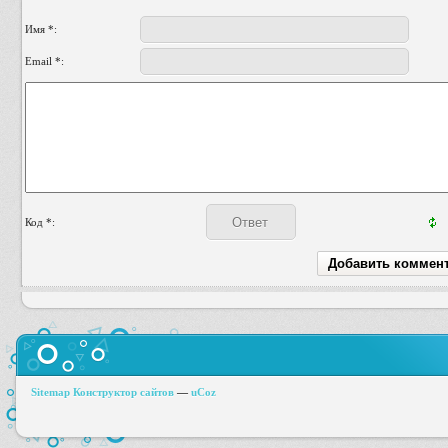
Имя *:
Email *:
Код *:
Sitemap
Конструктор сайтов
—
uCoz