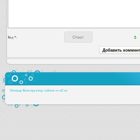
Код *:
Sitemap
Конструктор сайтов
—
uCoz