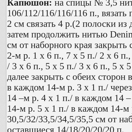
Капюшон:
на спицы № 3,5 н
106/112/116/116/116 п., вязать
2 см связать 4 р.(2 полоски из
затем продолжить нитью
Deni
см от наборного края закрыть 
2-м р. 1 х 6 п., 7 х 5 п./ 2 х 6 п.,
/ 3 х 6 п., 5 х 5 п./ 3 х 6 п., 5 х
далее закрыть с обеих сторон в 
в каждом 14-м р. 3 х 1 п./ через
14 –м р. 4 х 1 п./ в каждом 14 –
14-м р. 5 х 1 п./ в каждом 14-м 
30,5/32/33,5/34,5/35,5 см от н
оставшиеся 14/18/20/20/20 п.