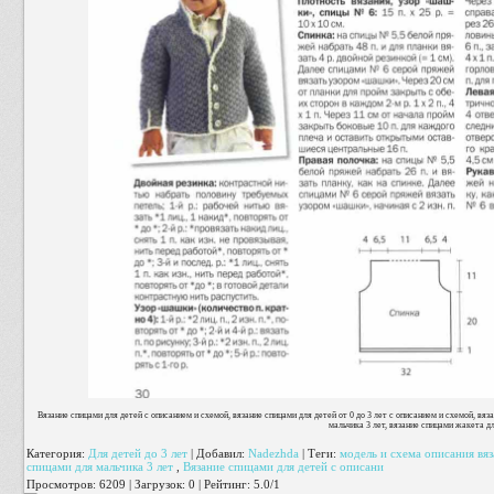
Вязание спицами для детей с описанием и схемой, вязание спицами для детей от 0 до 3 лет с описанием и схемой, вя
мальчика 3 лет, вязание спицами жакета д
Категория
:
Для детей до 3 лет
|
Добавил
:
Nadezhda
|
Теги
:
модель и схема описания вяз
спицами для мальчика 3 лет
,
Вязание спицами для детей с описани
Просмотров
:
6209
|
Загрузок
:
0
|
Рейтинг
:
5.0
/
1