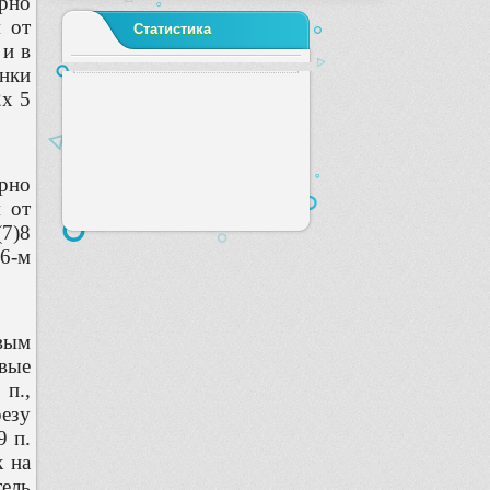
рно
 от
Статистика
 и в
инки
2х 5
ерно
 от
(7)8
 6-м
евым
овые
 п.,
резу
9 п.
к на
тель