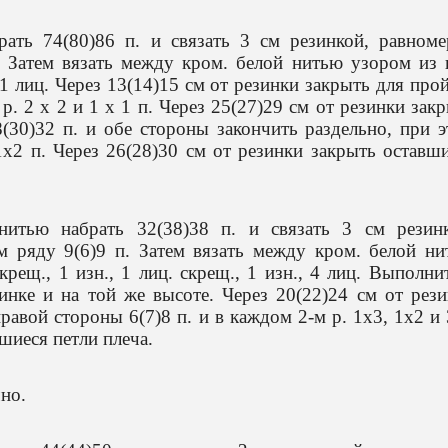
ать 74(80)86 п. и связать 3 см резинкой, равноме
 Затем вязать между кром. белой нитью узором из 
) 1 лиц. Через 13(14)15 см от резинки закрыть для про
р. 2 х 2 и 1 х 1 п. Через 25(27)29 см от резинки зак
(30)32 п. и обе стороны закончить раздельно, при 
1х2 п. Через 26(28)30 см от резинки закрыть оставш
итью набрать 32(38)38 п. и связать 3 см резинк
м ряду 9(6)9 п. Затем вязать между кром. белой н
крещ., 1 изн., 1 лиц. скрещ., 1 изн., 4 лиц. Выполни
инке и на той же высоте. Через 20(22)24 см от рез
равой стороны 6(7)8 п. и в каждом 2-м р. 1х3, 1х2 и
шиеся петли плеча.
но.