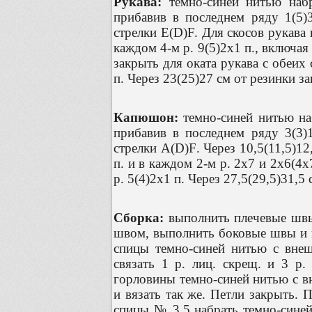
Рукава:
темно-синей нитью набр
прибавив в последнем ряду 1(5)
стрелки E(D)F. Для скосов рукава 
каждом 4-м р. 9(5)2х1 п., включая
закрыть для оката рукава с обеих 
п. Через 23(25)27 см от резинки з
Капюшон:
темно-синей нитью наб
прибавив в последнем ряду 3(3)
стрелки
A
(
D
)
F
. Через 10,5(11,5)1
п. и в каждом 2-м р. 2х7 и 2х6(4х
р. 5(4)2х1 п. Через 27,5(29,5)31,5
Сборка:
выполнить плечевые швы.
швом, выполнить боковые швы и 
спицы темно-синей нитью с внеш
связать 1 р. лиц. скрещ. и 3 р.
горловины темно-синей нитью с вн
и вязать так же. Петли закрыть.
спицы № 3,5 набрать темно-синей