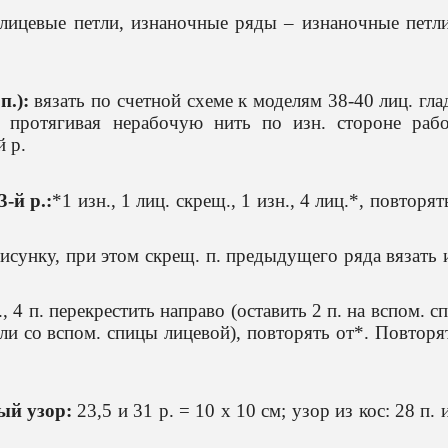
лицевые петли, изнаночные ряды – изнаночные петл
.):
вязать по счетной схеме к моделям 38-40 лиц. гл
о протягивая нерабочую нить по изн. стороне рабо
й р.
3-й р.:
*1 изн., 1 лиц. скрещ., 1 изн., 4 лиц.*, повторят
 рисунку, при этом скрещ. п. предыдущего ряда вязать 
н., 4 п. перекрестить направо (оставить 2 п. на вспом. с
тли со вспом. спицы лицевой), повторять от*. Повторя
ый узор:
23,5 и 31 р. = 10 х 10 см; узор из кос: 28 п. 