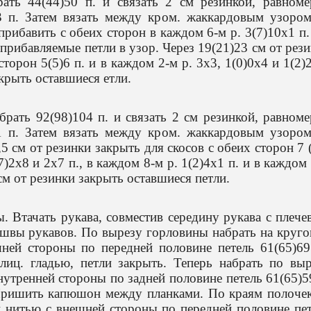
ать 44(44)50 п. и связать 2 см резинкой, равноме
3 п. Затем вязать между кром. жаккардовым узором
прибавить с обеих сторон в каждом 6-м р. 3(7)10х1 п.
 прибавляемые петли в узор. Через 19(21)23 см от рез
сторон 5(5)6 п. и в каждом 2-м р. 3х3, 1(0)0х4 и 1(2)
акрыть оставшиеся етли.
рать 92(98)104 п. и связать 2 см резинкой, равном
1 п. Затем вязать между кром. жаккардовым узором
2,5 см от резинки закрыть для скосов с обеих сторон 7 
7)2х8 и 2х7 п., в каждом 8-м р. 1(2)4х1 п. и в каждом
 см от резинки закрыть оставшиеся петли.
 Втачать рукава, совместив середину рукава с плеч
швы рукавов. По вырезу горловины набрать на круг
ней стороны по передней половине петель 61(65)69
 лиц. гладью, петли закрыть. Теперь набрать по вы
утренней стороны по задней половине петель 61(65)5
 Пришить капюшон между планками. По краям полоче
 нитью с внешней стороны по передней половине пе