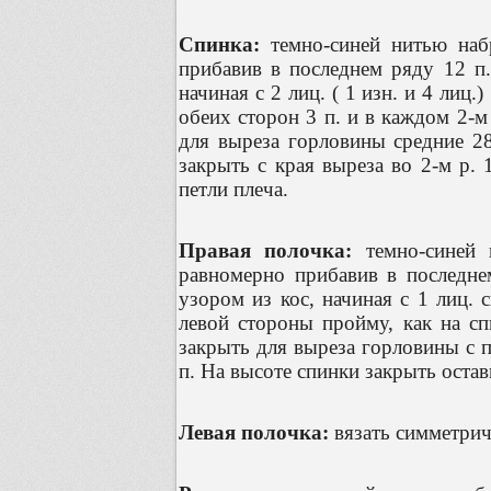
Спинка:
темно-синей нитью набр
прибавив в последнем ряду 12 п.
начиная с 2 лиц. ( 1 изн. и 4 лиц.
обеих сторон 3 п. и в каждом 2-м 
для выреза горловины средние 28
закрыть с края выреза во 2-м р. 
петли плеча.
Правая полочка:
темно-синей н
равномерно прибавив в последне
узором из кос, начиная с 1 лиц. с
левой стороны пройму, как на сп
закрыть для выреза горловины с п
п. На высоте спинки закрыть остав
Левая полочка:
вязать симметрич