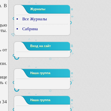
и. В
Журналы
Все Журналы
адью
Сабрина
ты.
Вход на сайт
ь от
изн.
Наша группа
пице
ть с
Наша группа
и 34