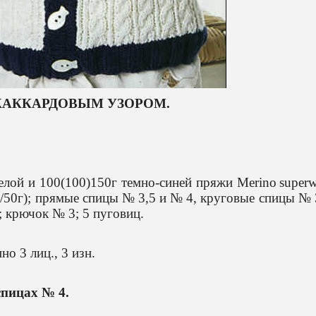
АККАРДОВЫМ УЗОРОМ.
елой и 100(100)150г темно-синей пряжи
Merino
super
/50г); прямые спицы № 3,5 и № 4, круговые спицы № 
 крючок № 3; 5 пуговиц.
о 3 лиц., 3 изн.
спицах № 4.