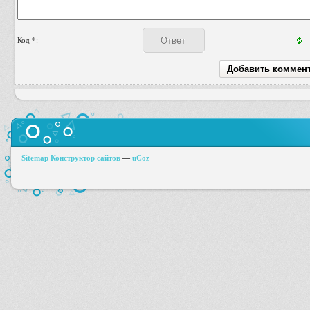
Код *:
Sitemap
Конструктор сайтов
—
uCoz