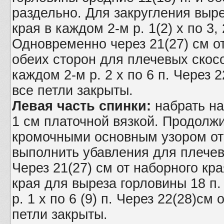
раздельно. Для закругления выре
края в каждом 2-м р. 1(2) х по 3, 2
Одновременно через 21(27) см от
обеих сторон для плечевых скосов
каждом 2-м р. 2 х по 6 п. Через 
все петли закрыты.
Левая часть спинки:
набрать на
1 см платочной вязкой. Продолж
кромочными основным узором от 
выполнить убавления для плечево
Через 21(27) см от наборного кра
края для выреза горловины 18 п
р. 1 х по 6 (9) п. Через 22(28)см
петли закрыты.