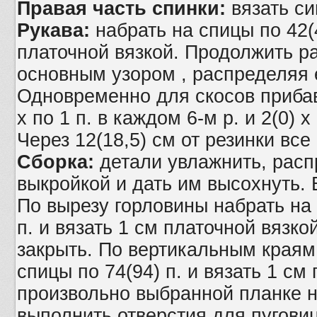
Правая часть спинки:
вязать с
Рукава:
набрать на спицы по 42(4
платочной вязкой. Продолжить 
основным узором , распределяя е
Одновременно для скосов прибав
х по 1 п. в каждом 6-м р. и 2(0) х
Через 12(18,5) см от резинки все
Сборка:
детали увлажнить, расп
выкройкой и дать им высохнуть.
По вырезу горловины набрать на
п. и вязать 1 см платочной вязко
закрыть. По вертикальным краям
спицы по 74(94) п. и вязать 1 см
произвольно выбранной планке 
выполнить отверстия для пуговиц