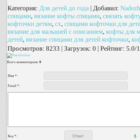
Категория
:
Для детей до года
|
Добавил
:
Nadezh
спицами
,
вязание кофты спицами
,
связать кофт
кофточки детям
,
сх
,
спицами кофточки для дет
вязание для малышей с описанием
,
кофты для 
детей
,
вязание спицами для детей кофточки
,
ко
Просмотров
:
8233
|
Загрузок
:
0
|
Рейтинг
:
5.0
/
1
Всего комментариев
:
0
Имя *:
Email *:
Код *: