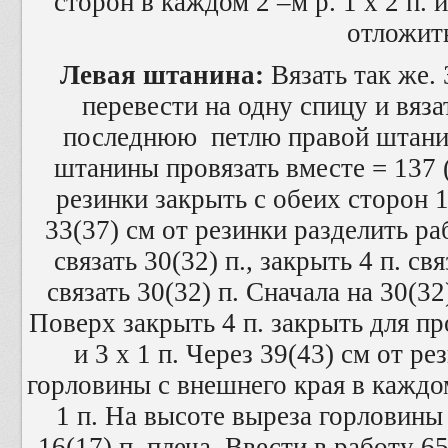
сторон в каждом 2 –м р. 1 х 2 п. и
отложит
Левая штанина:
Вязать так же.
перевести на одну спицу и вяза
последнюю петлю правой штани
штанины провязать вместе = 137 (
резинки закрыть с обеих сторон 1 
33(37) см от резинки разделить ра
связать 30(32) п., закрыть 4 п. свя
связать 30(32) п. Сначала на 30(32
Поверх закрыть 4 п. закрыть для пр
и 3 х 1 п. Через 39(43) см от р
горловины с внешнего края в каждом 2
1 п. На высоте выреза горловины
16(17) п. плеча. Ввести в работу 6