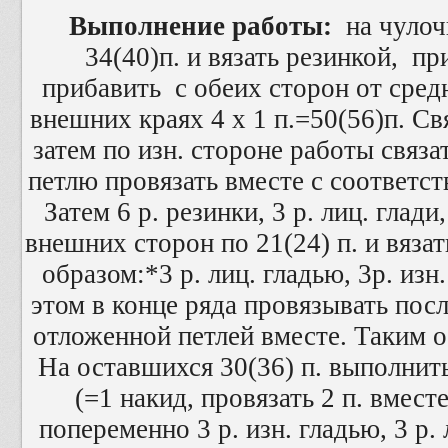
Выполнение работы:
на чулоч
34(40)п. и вязать резинкой, пр
прибавить с обеих сторон от средн
внешних краях 4 х 1 п.=50(56)п. Свя
затем по изн. стороне работы связа
петлю провязать вместе с соответст
Затем 6 р. резинки, 3 р. лиц. глади
внешних сторон по 21(24) п. и вяза
образом:*3 р. лиц. гладью, 3р. изн
этом в конце ряда провязывать по
отложенной петлей вместе. Таким об
На оставшихся 30(36) п. выполнить
(=1 накид, провязать 2 п. вместе
попеременно 3 р. изн. гладью, 3 р.