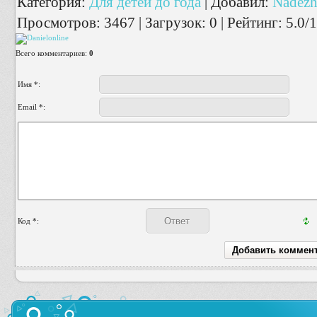
Категория
:
Для детей до года
|
Добавил
:
Nadezh
Просмотров
:
3467
|
Загрузок
:
0
|
Рейтинг
:
5.0
/
1
Всего комментариев
:
0
Имя *:
Email *:
Код *: