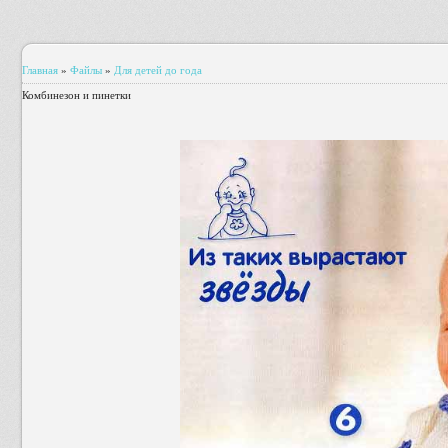
Главная
»
Файлы
»
Для детей до года
Комбинезон и пинетки