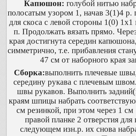
Капюшон:
голубой нитью набра
полосатым узором 1, начав 3(1)4 р. 
для скоса с левой стороны 1(0) 1x1 
п. Продолжать вязать прямо. Через
края достигнута середин капюшона
симметрично, т.е. прибавления стан
47 см от наборного края з
Сборка:
выполнить плечевые швы,
середину рукава с плечевым шво
швы рукавов. Выполнить задний
краям шпицы набрать соответствующ
см резинкой, при этом через 1 с
правой планке 2 отверстия для 
следующем изн.р. их снова наб