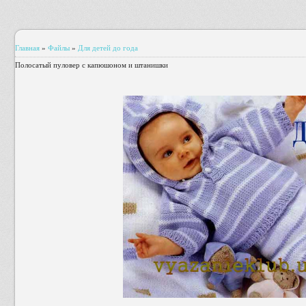
Главная
»
Файлы
»
Для детей до года
Полосатый пуловер с капюшоном и штанишки