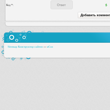
Код *:
Sitemap
Конструктор сайтов
—
uCoz