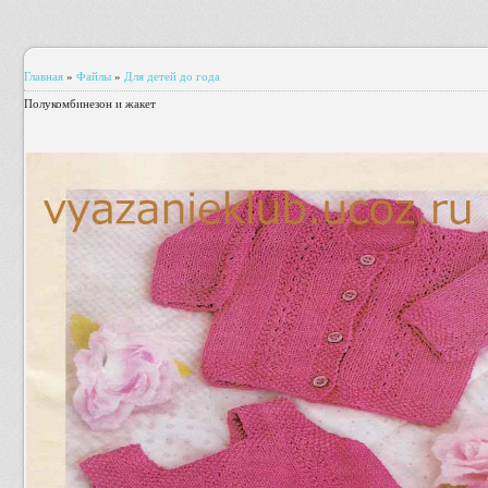
Главная
»
Файлы
»
Для детей до года
Полукомбинезон и жакет