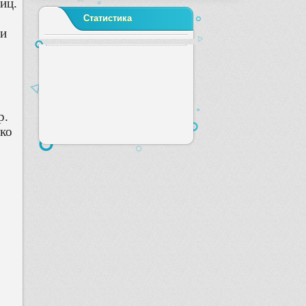
лиц.
Статистика
ми
р.
ько