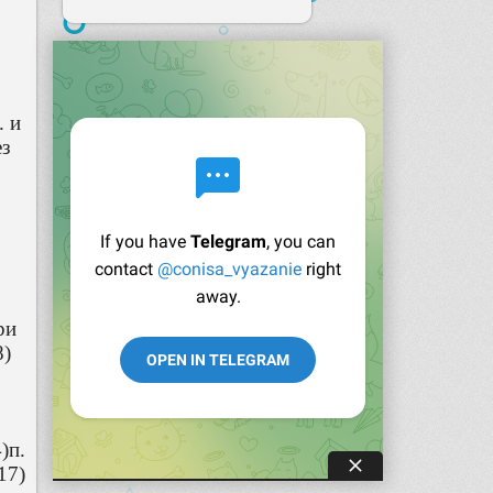
. и
ез
ри
8)
)п.
17)