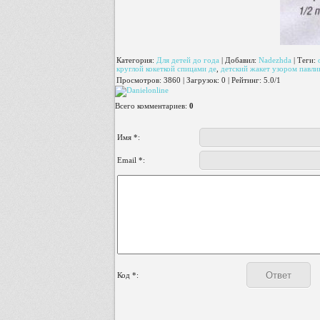
Категория
:
Для детей до года
|
Добавил
:
Nadezhda
|
Теги
:
круглой кокеткой спицами де
,
детский жакет узором павли
Просмотров
:
3860
|
Загрузок
:
0
|
Рейтинг
:
5.0
/
1
Всего комментариев
:
0
Имя *:
Email *:
Код *: