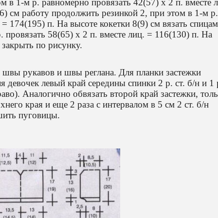
ом в 1-м р. равномерно провязать 42(57) х 2 п. вместе 
(6) см работу продолжить резинкой 2, при этом в 1-м р.
. = 174(195) п. На высоте кокетки 8(9) см вязать спица
. провязать 58(65) х 2 п. вместе лиц. = 116(130) п. На
и закрыть по рисунку.
швы рукавов и швы реглана. Для планки застежки
 девочек левый край середины спинки 2 р. ст. б/н и 1 
право). Аналогично обвязать второй край застежки, тол
хнего края и еще 2 раза с интервалом в 5 см 2 ст. б/н
ишить пуговицы.