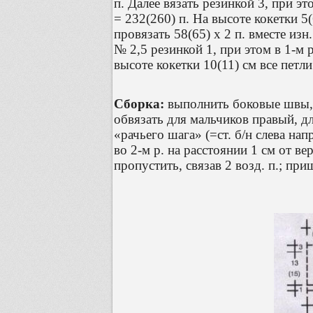
п. Далее вязать резинкой 3, при эт
= 232(260) п. На высоте кокетки 5
провязать 58(65) х 2 п. вместе изн
№ 2,5 резинкой 1, при этом в 1-м р
высоте кокетки 10(11) см все петл
Сборка:
выполнить боковые швы, 
обвязать для мальчиков правый, для
«рачьего шага» (=ст. б/н слева на
во 2-м р. на расстоянии 1 см от вер
пропустить, связав 2 возд. п.; пр