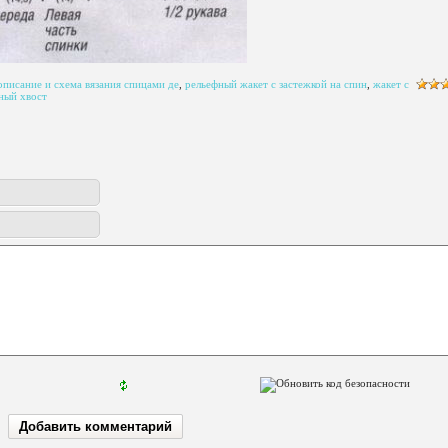
описание и схема вязания спицами де
,
рельефный жакет с застежкой на спин
,
жакет с
ный хвост