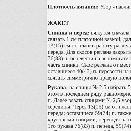
Плотность вязания:
Узор «павлины
ЖАКЕТ
Спинка и перед:
вяжутся сначала 
связать 1 см платочной вязкой; д
13(15) см от планки работу раздели
переда. Для скосов реглана закрыть
76(83) п. перевести на вспомогате
часть спинки. Скос реглана от мес
оставшиеся 40(43) п. перевести на 
связать симметрично правую поло
Рукава:
на спицы № 2,5 набрать 57
этом в последнем ряду равномерно
п. Далее вязать спицами № 2,5 уз
середины. Через 13(16) см от план
переда: оставшиеся 59(74) п. также
круговыми спицами, переводя на ни
1го рукава 76(83) п. переда, 59(74