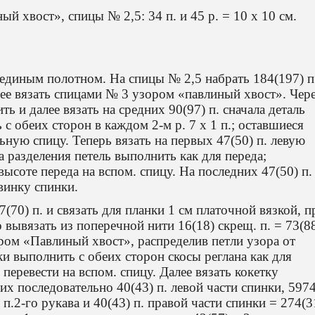
й хвост», спицы № 2,5: 34 п. и 45 р. = 10 х 10 см.
единым полотном. На спицы № 2,5 набрать 184(197) п
алее вязать спицами № 3 узором «павлиный хвост». Чер
ть и далее вязать на средних 90(97) п. сначала деталь
 с обеих сторон в каждом 2-м р. 7 х 1 п.; оставшиеся
льную спицу. Теперь вязать на первых 47(50) п. левую
та разделения петель выполнить как для переда;
высоте переда на вспом. спицу. На последних 47(50) п.
винку спинки.
(70) п. и связать для планки 1 см платочной вязкой, п
 вывязать из поперечной нити 16(18) скрещ. п. = 73(8
ором «Павлиный хвост», распределив петли узора от
ки выполнить с обеих сторон скосы реглана как для
 перевести на вспом. спицу. Далее вязать кокетку
х последовательно 40(43) п. левой части спинки, 5974
) п.2-го рукава и 40(43) п. правой части спинки = 274(3