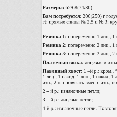
Размеры:
62/68(74/80)
Вам потребуется:
200(250) г гол
г); прямые спицы № 2,5 и № 3; кр
Резинка 1:
попеременно 1 лиц., 1 
Резинка 2:
попеременно 2 лиц., 1 
Резинка 3:
попеременно 2 лиц., 2 
Платочная вязка:
лицевые и изна
Павлиный хвост:
1 –й р.: кром., 
1 лиц., 1 накид, 1 лиц., 1 накид, 1 
изн., 2 п. провязать вместе изн., п
2 – й р.: изнаночные петли;
3 – й р.: лицевые петли;
4-й р.: изнаночные петли. Повторят