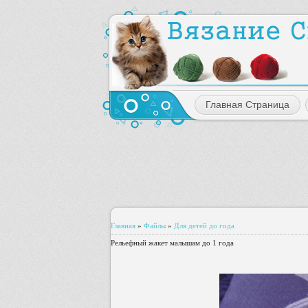
Главная Страница
Главная
»
Файлы
»
Для детей до года
Рельефный жакет малышам до 1 года