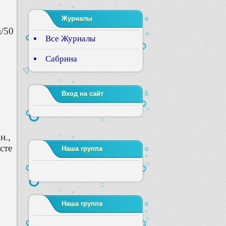
Журналы
/50
Все Журналы
Сабрина
Вход на сайт
н.,
есте
Наша группа
Наша группа