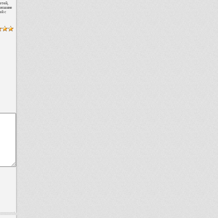
етей,
вязание
ей с