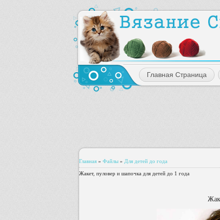
Главная Страница
Главная
»
Файлы
»
Для детей до года
Жакет, пуловер и шапочка для детей до 1 года
Жак