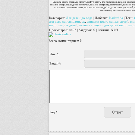
Связать кофту спицами, связать кофту, кофты для мальчиков, вязание кофты 
вязание спицами для детей кофточки, вязание спицами для малышей, вязание д
малышам схемы и описания, вязание малышам до 1 года, вязание для детей, вя
описанием, шапочка спицами для
Категория
:
Для детей до года
|
Добавил
:
Nadezhda
|
Теги
:
для девочки спицами
,
сх
,
спицами кофточки для детей
,
вя
кофточки для детей
,
вязание спицами для детей кофточки
,
Просмотров
:
4497
|
Загрузок
:
0
|
Рейтинг
:
5.0
/
1
Всего комментариев
:
0
Имя *:
Email *:
Код *: