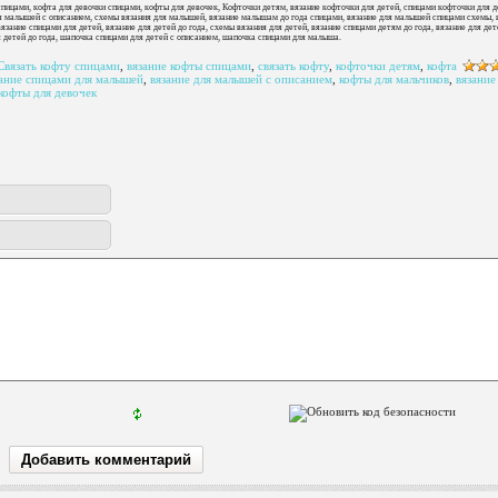
спицами, кофта для девочки спицами, кофты для девочек, Кофточки детям, вязание кофточки для детей, спицами кофточки для д
ля малышей с описанием, схемы вязания для малышей, вязание малышам до года спицами, вязание для малышей спицами схемы, 
зание спицами для детей, вязание для детей до года, схемы вязания для детей, вязание спицами детям до года, вязание для дет
 детей до года, шапочка спицами для детей с описанием, шапочка спицами для малыша.
Связать кофту спицами
,
вязание кофты спицами
,
связать кофту
,
кофточки детям
,
кофта
зание спицами для малышей
,
вязание для малышей с описанием
,
кофты для мальчиков
,
вязание
кофты для девочек