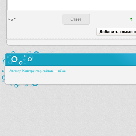
Код *:
Sitemap
Конструктор сайтов
—
uCoz