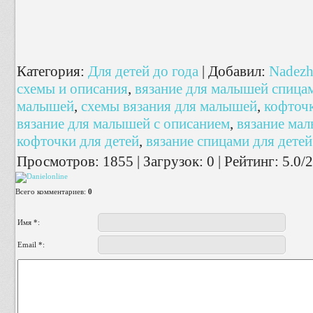
Категория
:
Для детей до года
|
Добавил
:
Nadezh
схемы и описания
,
вязание для малышей спица
малышей
,
схемы вязания для малышей
,
кофточ
вязание для малышей с описанием
,
вязание мал
кофточки для детей
,
вязание спицами для дете
Просмотров
:
1855
|
Загрузок
:
0
|
Рейтинг
:
5.0
/
2
Всего комментариев
:
0
Имя *:
Email *: