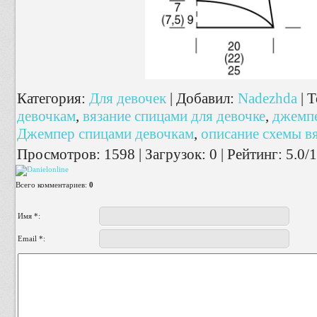
Категория
:
Для девочек
|
Добавил
:
Nadezhda
|
Т
девочкам
,
вязание спицами для девочке
,
джемпе
Джемпер спицами девочкам
,
описание схемы в
Просмотров
:
1598
|
Загрузок
:
0
|
Рейтинг
:
5.0
/
1
Всего комментариев
:
0
Имя *:
Email *: