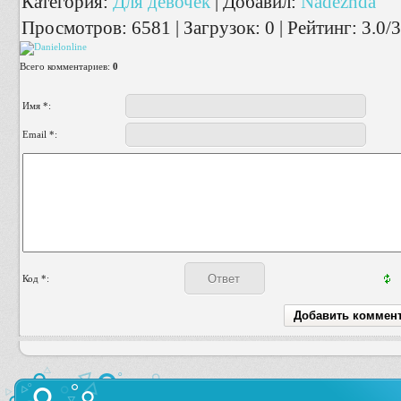
Категория
:
Для девочек
|
Добавил
:
Nadezhda
Просмотров
:
6581
|
Загрузок
:
0
|
Рейтинг
:
3.0
/
3
Всего комментариев
:
0
Имя *:
Email *:
Код *: