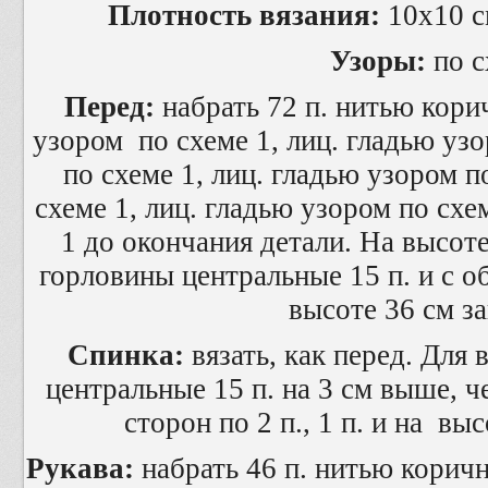
Плотность вязания:
10х10 см
Узоры:
по с
Перед:
набрать 72 п. нитью корич
узором по схеме 1, лиц. гладью узо
по схеме 1, лиц. гладью узором п
схеме 1, лиц. гладью узором по схе
1 до окончания детали. На высоте
горловины центральные 15 п. и с об
высоте 36 см за
Спинка:
вязать, как перед. Для
центральные 15 п. на 3 см выше, ч
сторон по 2 п., 1 п. и на вы
Рукава:
набрать 46 п. нитью коричн