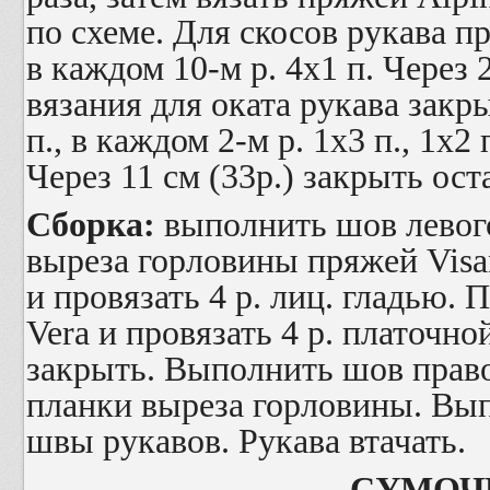
по схеме. Для скосов рукава п
в каждом 10-м р. 4х1 п. Через 
вязания для оката рукава закр
п., в каждом 2-м р. 1х3 п., 1х2 п
Через 11 см (33р.) закрыть ост
Сборка:
выполнить шов левого
выреза горловины пряжей
Visa
и провязать 4 р. лиц. гладью.
Vera
и провязать 4 р. платочно
закрыть. Выполнить шов право
планки выреза горловины. Вы
швы рукавов. Рукава втачать.
СУМОЧ