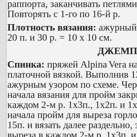
раппорта, заканчивать петлями
Повторять с 1-го по 16-й р.
Плотность вязания:
ажурный 
20 п. и 30 р. = 10 х 10 см.
ДЖЕМП
Спинка:
пряжей
Alpina
Vera
на
платочной вязкой. Выполнив 1
ажурным узором по схеме. Чере
начала вязания для пройм закр
каждом 2-м р. 1х3п., 1х2п. и 1х
начала пройм для выреза горл
15п. и вязать далее раздельно,
выреза в каждом 2-м р. 1х3п. и