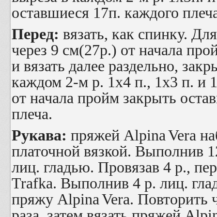
оставшиеся 17п. каждого плеча
Перед:
вязать, как спинку. Дл
через 9 см(27р.) от начала про
и вязать далее раздельно, закр
каждом 2-м р. 1х4 п., 1х3 п. и 
от начала пройм закрыть остав
плеча.
Рукава:
пряжей
Alpina
Vera
наб
платочной вязкой. Выполнив 1
лиц. гладью. Провязав 4 р., п
Trafka
. Выполнив 4 р. лиц. гла
пряжу
Alpina
Vera
. Повторить 
раза, затем вязать пряжей
Alpi