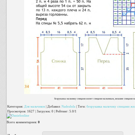
безрукавка мальчику спицами жилет спицами мальчикам, вязание спицами ма
Категория
:
Для мальчиков
|
Добавил
:
Nadezhda
|
Теги
:
безрукавка мальчику спицами жи
Просмотров
:
1627
|
Загрузок
:
0
|
Рейтинг
:
5.0
/
1
Всего комментариев
:
0