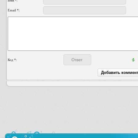
Имя *:
Email *:
Код *: