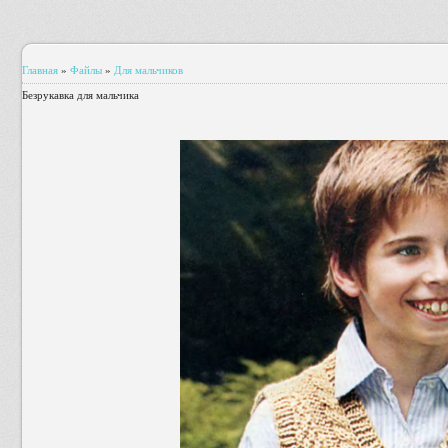
Главная
»
Файлы
»
Для мальчиков
Безрукавка для мальчика