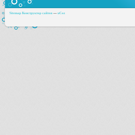
Sitemap
Конструктор сайтов
—
uCoz