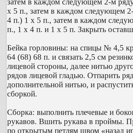
затем в каждом следующем 2-м ряду 1 
х 5 п., затем в каждом следующем 2-м
4 п.) 1 х 5 п., затем в каждом следу
п., 1 х 4 п. и 1 х 5 п. Закрыть остав
Бейка горловины: на спицы № 4,5 кр
64 (68) 68 п. и связать 2,5 см резин
лицевой стороны, далее нитью друго
рядов лицевой гладью. Отпарить ря
дополнительной нитью, и распустить
сборкой.
Сборка: выполнить плечевые и бок
рукавов. Вшить рукава в проймы. П
по открытым петлям швом «назад иг