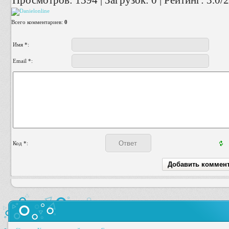
Просмотров
:
1394
|
Загрузок
:
0
|
Рейтинг
:
3.0
/
2
Всего комментариев
:
0
Имя *:
Email *:
Код *: