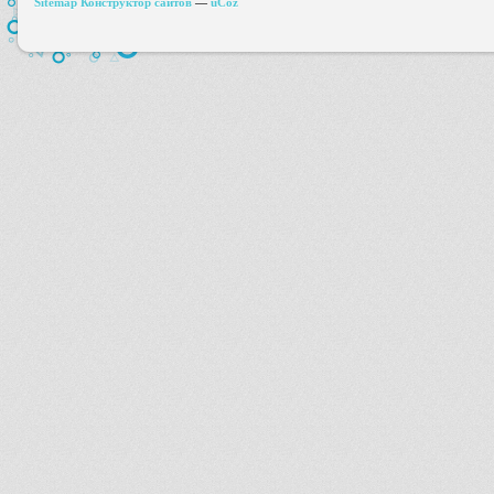
Sitemap
Конструктор сайтов
—
uCoz