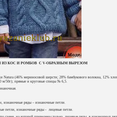
М ИЗ КОС И РОМБОВ С
V
-ОБРАЗНЫМ ВЫРЕЗОМ
жи Natura (46% мериносовой шерсти; 28% бамбукового волокна, 12% хло
0 м/50г); прямые и круговые спицы № 6,5.
знаночная.
и, изнаночные ряды – изнаночные петли.
ые петли, изнаночные ряды - лицевые петли.
 по схеме, на которой приведены только лицевые ряды, в изнаночных ря