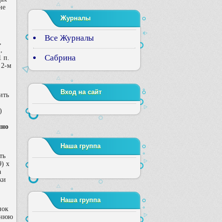
не
Журналы
Все Журналы
,
,
Сабрина
1 п.
 2-м
Вход на сайт
ить
)
чно
Наша группа
ть
9) х
а
нки
Наша группа
нок
еднюю