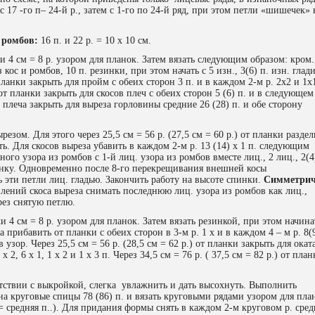
с 17 -го п– 24-й р., затем с 1-го по 24-й ряд, при этом петли «шишечек» 
 ромбов:
16 п. и 22 р. = 10 х 10 см.
ки 4 см = 8 р. узором для планок. Затем вязать следующим образом: кром.
з кос и ромбов, 10 п. резинки, при этом начать с 5 изн., 3(6) п. изн. глади
 планки закрыть для пройм с обеих сторон 3 п. и в каждом 2-м р. 2х2 и 1х
) от планки закрыть для скосов плеч с обеих сторон 5 (6) п. и в следующем
 плеча закрыть для выреза горловины средние 26 (28) п. и обе сторону
резом. Для этого через 25,5 см = 56 р. (27,5 см = 60 р.) от планки раздел
ть. Для скосов выреза убавить в каждом 2-м р. 13 (14) х 1 п. следующим
ого узора из ромбов с 1-й лиц. узора из ромбов вместе лиц., 2 лиц., 2(4
рисунку. Одновременно после 8-го перекрещивания внешней косы
 эти петли лиц. гладью. Закончить работу на высоте спинки.
Симметри
лений скоса выреза снимать последнюю лиц. узора из ромбов как лиц.,
рез снятую петлю.
ки 4 см = 8 р. узором для планок. Затем вязать резинкой, при этом начина
а прибавить от планки с обеих сторон в 3-м р. 1 х и в каждом 4 – м р. 8(
 узор. Через 25,5 см = 56 р. (28,5 см = 62 р.) от планки закрыть для окат
 2, 6 х 1, 1 х 2 и 1 х 3 п. Через 34,5 см = 76 р. ( 37,5 см = 82 р.) от пла
тствии с выкройкой, слегка увлажнить и дать высохнуть. Выполнить
а круговые спицы 78 (86) п. и вязать круговыми рядами узором для пла
(= средняя п..). Для придания формы снять в каждом 2-м круговом р. ср