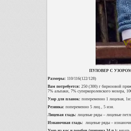
ПУЛОВЕР С УЗОРО
Размеры:
110/116(122/128)
Вам потребуется:
250 (300) г бирюзовой пря
7% альпаки, 7% суперкоролевского мохера, 10
Узор для планок:
попеременно 1 лицевая, 1и
Резинка:
попеременно 5 лиц., 5 изн.
Лицевая гладь:
лицевые ряды – лицевые петл
Изнаночная гладь:
лицевые ряды – изнаночн
Узор из кос и ромбов (ширина 34 п.);
вязать