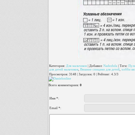
Категория
:
Для мальчиков
|
Добавил
:
Nadezhda
|
Теги
:
Пуло
для детей мальчиков
,
Вязание спицами для детей
,
хобби вя
Просмотров
:
3148
|
Загрузок
:
0
|
Рейтинг
:
4.3
/
3
Всего комментариев
:
0
Имя *:
Email *: