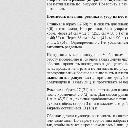
все петли вязать по рисунку. Повторить 1 раз 
выполнять.
Плотность вязания, резинка и узор из кос и
Спинка:
набрать 62(68) п. и связать для план
3(6) п. изн. глади, 10 п резинки, 34 п. узора и
кром. Через 24 см = 52 р. (25,5 см = 56 р.) от
= 46(52) п. Через 38 см = 84 р. (41 см = 90 р.
р. 1 х 5 (6) п. Одновременно с 1-м убавлением
закончить раздельно.
Перед:
вязать, как спинку, но с V-образным вы
работу посередине и сначала вязать левую час
образом: провязать последнюю п. до центральн
изн., кром.; в изн. р. эти петли вязать по 
перекрещивания больше не выполнять и вязать
выполнить правую часть,
при этом для убав
следующую п. вязать лиц. и протягивать ее че
Рукава:
набрать 27 (31) п. и связать для план
после кромочной с 0 (2) изн. Для скосов рукав
1 п. = 45(51) п., включая прибавляемые петли в
рукава с обеих сторон 3 п. и в каждом 2-м р. 1 х
закрыть оставшиеся 13 (19) п.
Сборка:
детали пуловера расправить в соотве
плечевые швы. По вырезу горловины набрать н
так, чтобы на мысе выреза находилась 1 лиц. 