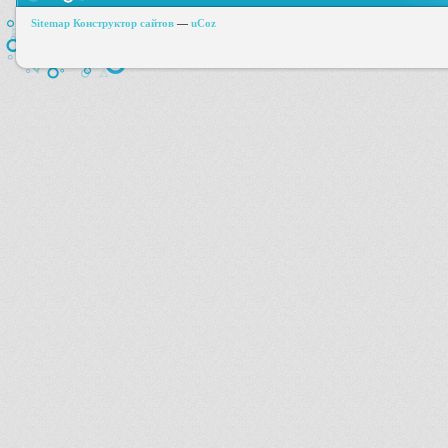
Sitemap
Конструктор сайтов
—
uCoz