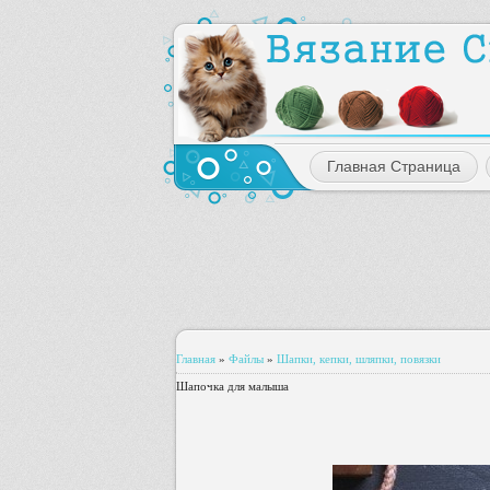
Главная Страница
Главная
»
Файлы
»
Шапки, кепки, шляпки, повязки
Шапочка для малыша