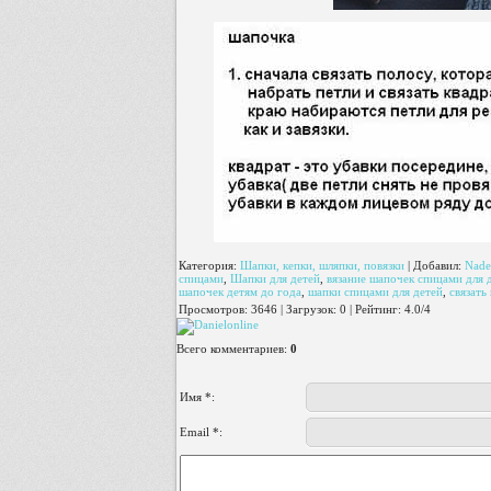
Категория
:
Шапки, кепки, шляпки, повязки
|
Добавил
:
Nade
спицами
,
Шапки для детей
,
вязание шапочек спицами для 
шапочек детям до года
,
шапки спицами для детей
,
связать
Просмотров
:
3646
|
Загрузок
:
0
|
Рейтинг
:
4.0
/
4
Всего комментариев
:
0
Имя *:
Email *: