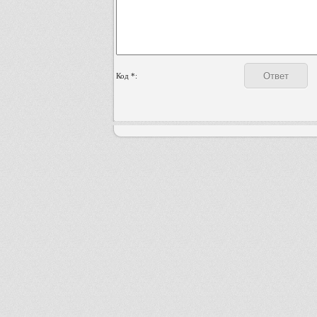
Код *: