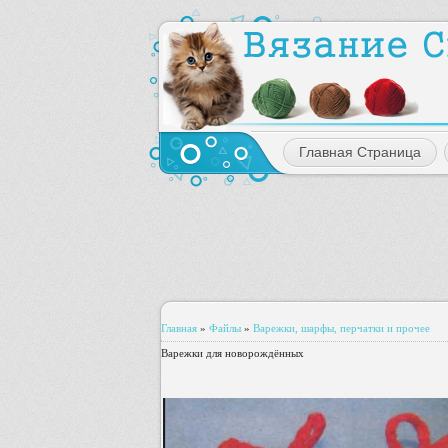
Главная Страница
Главная
»
Файлы
»
Варежки, шарфы, перчатки и прочее
Варежки для новорождённых