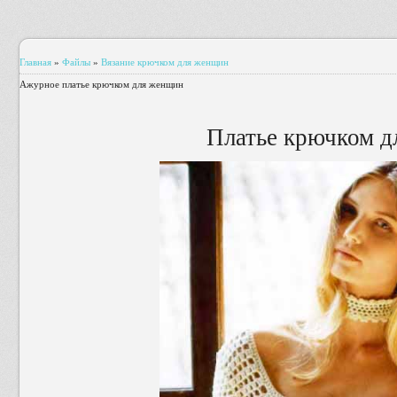
Главная
»
Файлы
»
Вязание крючком для женщин
Ажурное платье крючком для женщин
Платье крючком д