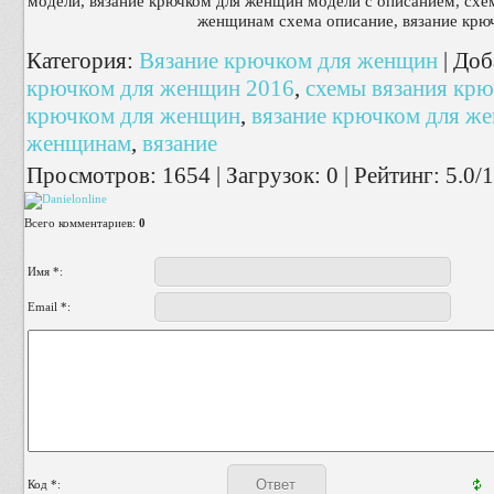
модели, вязание крючком для женщин модели с описанием, сх
женщинам схема описание, вязание крю
Категория
:
Вязание крючком для женщин
|
Доб
крючком для женщин 2016
,
схемы вязания кр
крючком для женщин
,
вязание крючком для ж
женщинам
,
вязание
Просмотров
:
1654
|
Загрузок
:
0
|
Рейтинг
:
5.0
/
1
Всего комментариев
:
0
Имя *:
Email *:
Код *: