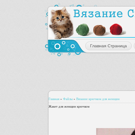
Главная Страница
Главная
»
Файлы
»
Вязание крючком для женщин
Жакет для женщин крючком