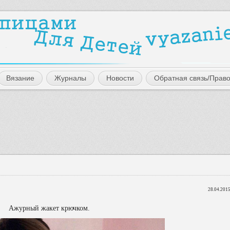
Вязание
Журналы
Новости
Обратная связь/Прав
28.04.2015
Ажурный жакет крючком.