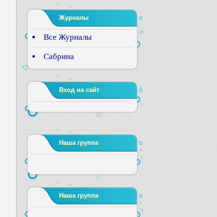
Журналы
Все Журналы
Сабрина
Вход на сайт
Наша группа
Наша группа