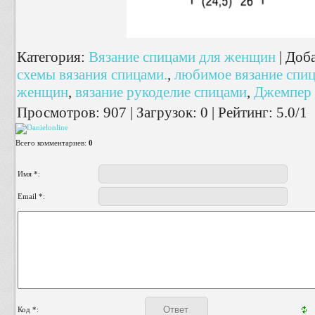
Категория
:
Вязание спицами для женщин
|
Доб
схемы вязания спицами.
,
любимое вязание спи
женщин
,
вязание рукоделие спицами
,
Джемпер 
Просмотров
:
907
|
Загрузок
:
0
|
Рейтинг
:
5.0
/
1
Всего комментариев
:
0
Имя *:
Email *:
Код *: