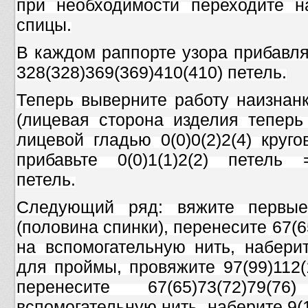
при необходимости переходите н
спицы.
В каждом раппорте узора прибавля
328(328)369(369)410(410) петель.
Теперь выверните работу наизнан
(лицевая сторона изделия теперь
лицевой гладью 0(0)0(2)2(4) круг
прибавьте 0(0)1(1)2(2) петель =
петель.
Следующий ряд: вяжите первые 4
(половина спинки), перенесите 67(6
на вспомогательную нить, наберит
для проймы, провяжите 97(99)112(
перенесите 67(65)73(72)79
вспомогательную нить, наберите 9(15