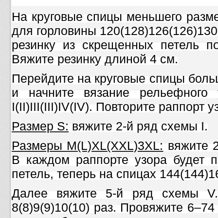
На круговые спицы меньшего разме
для горловины 120(128)126(126)130
резинку из скрещенных петель по
Вяжите резинку длиной 4 см.
Перейдите на круговые спицы боль
и начните вязание рельефного
I(II)III(III)IV(IV). Повторите раппорт 
Размер S:
вяжите 2-й ряд схемы I.
Размеры M(L)XL(XXL)3XL:
вяжите 2–
В каждом раппорте узора будет пр
петель, теперь на спицах 144(144)1
Далее вяжите 5-й ряд схемы V.
8(8)9(9)10(10) раз. Провяжите 6–7