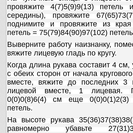
провяжите 4(7)5(9)9(13) петель
середины), провяжите 67(65)73(7
поднимите и провяжите из края 
петель = 75(79)84(90)97(102) петель
Выверните работу наизнанку, поме
вяжите лицевую гладь по кругу.
Когда длина рукава составит 4 см, у
с обеих сторон от начала круговог
вместе, вяжите до последних 3 
лицевой вместе, 1 лицевая. 
0(0)0(8)6(4) см еще 0(0)0(1)2(3)
петель.
На высоте рукава 35(36)37(38)3
равномерно убавьте 27(31)