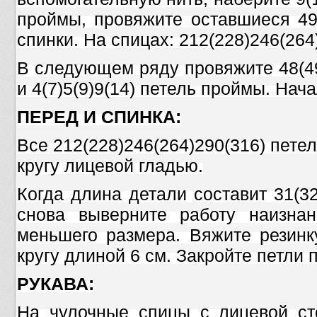
проймы, провяжите оставшиеся 49 
спинки. На спицах: 212(228)246(264
В следующем ряду провяжите 48(49
и 4(7)5(9)9(14) петель проймы. Нача
ПЕРЕД И СПИНКА:
Все 212(228)246(264)290(316) пете
кругу лицевой гладью.
Когда длина детали составит 31(32
снова выверните работу наизна
меньшего размера. Вяжите резинк
кругу длиной 6 см. Закройте петли п
РУКАВА:
На чулочные спицы с лицевой ст