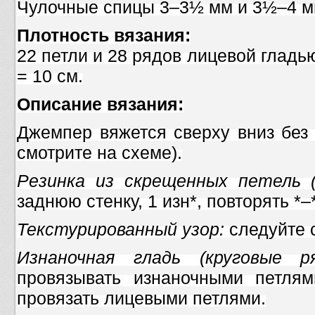
Чулочные спицы 3–3½ мм и 3½–4 м
Плотность вязания:
22 петли и 28 рядов лицевой глад
= 10 см.
Описание вязания:
Джемпер вяжется сверху вниз без
смотрите на схеме).
Резинка из скрещенных петель (
заднюю стенку, 1 изн*, повторять *–*
Текстурированный узор:
следуйте 
Изнаночная гладь (круговые ря
провязывать изнаночными петля
провязать лицевыми петлями.