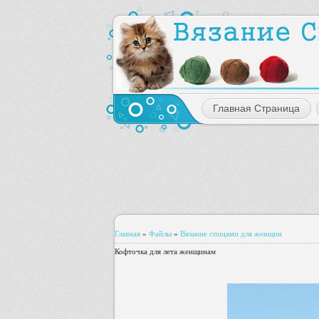
Главная Страница
Главная
»
Файлы
»
Вязание спицами для женщин
Кофточка для лета женщинам