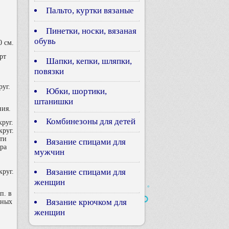
Пальто, куртки вязаные
Пинетки, носки, вязаная
обувь
0 см.
рт
Шапки, кепки, шляпки,
повязки
руг.
Юбки, шортики,
штанишки
ния.
Комбинезоны для детей
руг.
круг.
сти
Вязание спицами для
ора
мужчин
Вязание спицами для
круг.
женщин
п. в
Вязание крючком для
нных
женщин