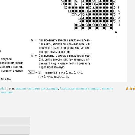
hda
|
Теги
:
вязание спицами для женщин
,
Схемы для вязания спицами
,
вязание
я женщин