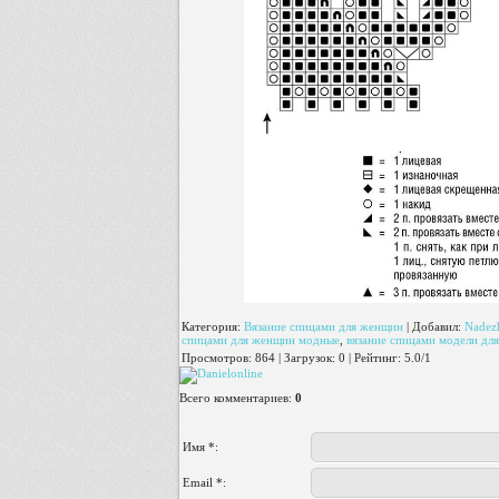
Категория
:
Вязание спицами для женщин
|
Добавил
:
Nadez
спицами для женщин модные
,
вязание спицами модели дл
Просмотров
:
864
|
Загрузок
:
0
|
Рейтинг
:
5.0
/
1
Всего комментариев
:
0
Имя *:
Email *: