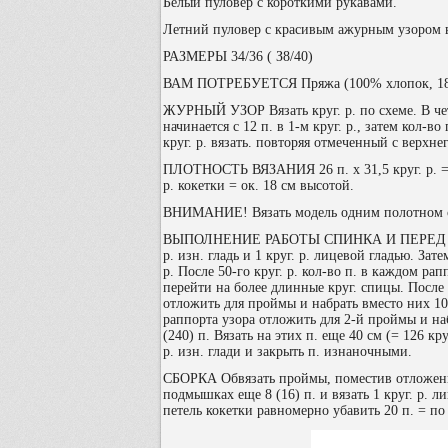
Белый пуловер с короткими рукавами.
Летний пуловер с красивым ажурным узором в
РАЗМЕРЫ 34/36 ( З8/40)
ВАМ ПОТРЕБУЕТСЯ Пряжа (100% хлопок, 180 м/5
ЖУРНЫЙ УЗОР Вязать круг. р. по схеме. В чет
начинается с 12 п. в 1-м круг. р., затем кол-во
круг. р. вязать. повторяя отмеченный с верхне
ПЛОТНОСТЬ ВЯЗАНИЯ 26 п. х 31,5 круг. р. = 1
р. кокетки = ок. 18 см высотой.
ВНИМАНИЕ! Вязать модель одним полотном св
ВЫПОЛНЕНИЕ РАБОТЫ СПИНКА И ПЕРЕД Набрать
р. изн. гладь и 1 круг. р. лицевой гладью. За
р. После 50-го круг. р. кол-во п. в каждом ра
перейти на более длинные круг. спицы. После 6
отложить для проймы и набрать вместо них 10 (
раппорта узора отложить для 2-й проймы и наб
(240) п. Вязать на этих п. еще 40 см (= 126 кр
р. изн. глади и закрыть п. изнаночными.
СБОРКА Обвязать проймы, поместив отложенны
подмышках еще 8 (16) п. и вязать 1 круг. р. ли
петель кокетки равномерно убавить 20 п. = по 