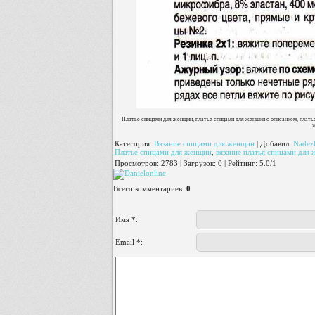
Платье спицами для женщин, платье спицами для женщин с описанием, плать
ж
Категория
:
Вязание спицами для женщин
|
Добавил
:
Nadez
Платье спицами для женщин
,
вязание платья спицами для
Просмотров
:
2783
|
Загрузок
:
0
|
Рейтинг
:
5.0
/
1
Всего комментариев
:
0
Имя *:
Email *: