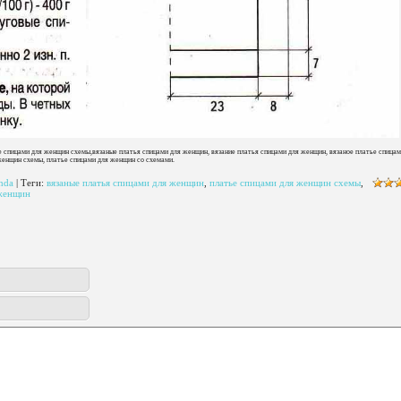
е спицами для женщин схемы,вязаные платья спицами для женщин, вязание платья спицами для женщин, вязаное платье спицам
енщин схемы, платье спицами для женщин со схемами.
hda
|
Теги
:
вязаные платья спицами для женщин
,
платье спицами для женщин схемы
,
 женщин