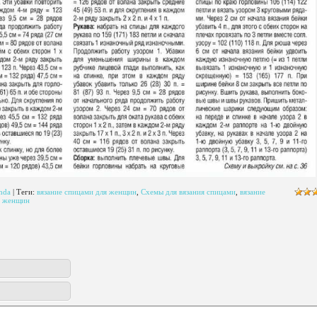
hda
|
Теги
:
вязание спицами для женщин
,
Схемы для вязания спицами
,
вязание
я женщин