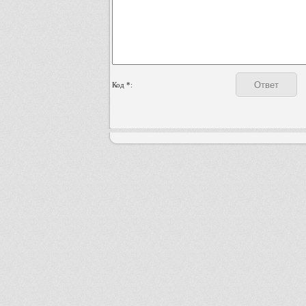
Код *: