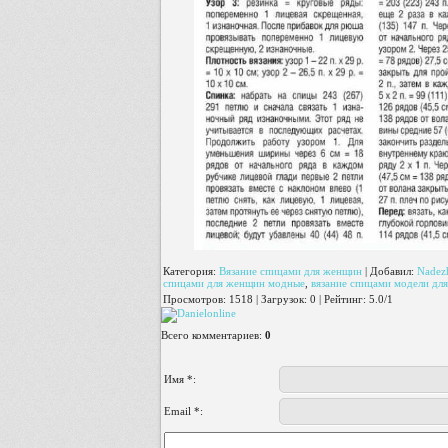
Категория
:
Вязание спицами для женщин
|
Добавил
:
Nadez
спицами для женщин модные
,
вязание спицами модели дл
Просмотров
:
1518
|
Загрузок
:
0
|
Рейтинг
:
5.0
/
1
Всего комментариев
:
0
Имя *:
Email *: