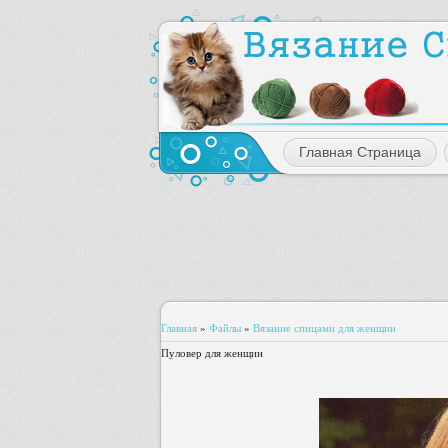
Главная Страница
Главная
»
Файлы
»
Вязание спицами для женщин
Пуловер для женщин