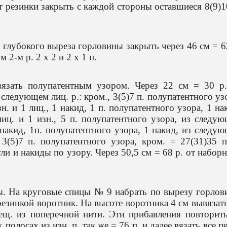
от резинки закрыть с каждой стороны оставшиеся 8(9)1
е глубокого выреза горловины закрыть через 46 см = 6
 2-м р. 2 х 2 и 2 х 1 п.
вязать полупатентным узором. Через 22 см = 30 р.
следующем лиц. р.: кром., 3(5)7 п. полупатентного уз
. и 1 лиц., 1 накид, 1 п. полупатентного узора, 1 на
иц. и 1 изн., 5 п. полупатентного узора, из следу
1 накид, 1п. полупатентного узора, 1 накид, из следу
 3(5)7 п. полупатентного узора, кром. = 27(31)35 
ли и накиды по узору. Через 50,5 см = 68 р. от набор
. На круговые спицы № 9 набрать по вырезу горлов
резинкой воротник. На высоте воротника 4 см вывязат
рещ. из поперечной нити. Эти прибавления повторит
полосах из изн. п. так же = 76 п. и далее вязать все п