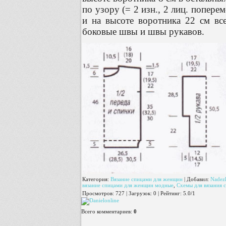
по узору (= 2 изн., 2 лиц. попер
и на высоте воротника 22 см все
боковые швы и швы рукавов.
Категория
:
Вязание спицами для женщин
|
Добавил
:
Nadez
вязание спицами для женщин модные
,
Схемы для вязания 
Просмотров
:
727
|
Загрузок
:
0
|
Рейтинг
:
5.0
/
1
Всего комментариев
:
0