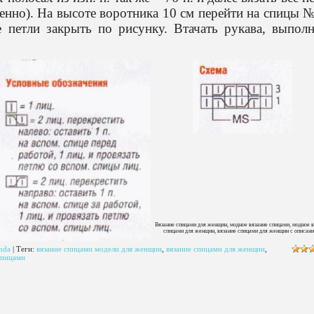
еменно). На высоте воротника 10 см перейти на спицы 
 петли закрыть по рисунку. Втачать рукава, выпол
Вязание спицами для женщин, модное вязание спицами, модное в
спицами для женщин, вязание спицами для женщин с описани
hda
|
Теги
:
вязание спицами модели для женщин
,
вязание спицами для женщин
,
спицами