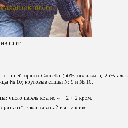
ИЗ СОТ
0 г синей пряжи
Cancello
(50% полиакила, 25% альпа
пицы № 10; круговые спицы № 9 и № 10.
ды:
число петель кратно 4 + 2 + 2 кром.
торять от*, заканчивать 2 изн. и кром.