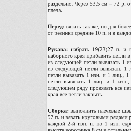
раздельно. Через 53,5 см = 72 р. 
плеча.
Перед:
вязать так же, но для боле
от резинки средние 10 п. и в каждом
Рукава:
набрать 19(23)27 п. и 
наборного края прибавить петли в 
из следующей петли вывязать 1 изн
из следующей петли вывязать 1 л
петли вывязать 1 изн. и 1 лиц., 
петли вывязать 1 лиц. и 1 изн.,
следующем ряду провязать все пет
края все петли закрыть.
Сборка:
выполнить плечевые швы
57 п. и вязать круговыми рядами 
каждой 2-й изн. п. по 1 изн. ск
высоте воротника 8 см в остальных 