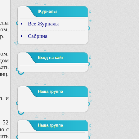
Журналы
ены
Все Журналы
том,
р.
Сабрина
ром.
Вход на сайт
идом
ать
лиц.
Наша группа
п. и
з 52
Наша группа
но с
чить