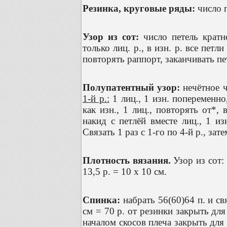
Резинка, круговые ряды:
число п
Узор из сот:
число петель кратн
только лиц. р., в изн. р. все петл
повторять раппорт, заканчивать пе
Полупатентный узор:
нечётное ч
1-й р.:
1 лиц., 1 изн. попеременно
как изн., 1 лиц., повторять от*,
накид с петлёй вместе лиц., 1 из
Связать 1 раз с 1-го по 4-й р., зат
Плотность вязания.
Узор из сот: 
13,5 р. = 10 х 10 см.
Спинка:
набрать 56(60)64 п. и св
см = 70 р. от резинки закрыть для
началом скосов плеча закрыть для