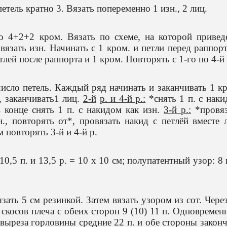
етель кратно 3. Вязать попеременно 1 изн., 2 лиц.
о 4+2+2 кром. Вязать по схеме, на которой привед
и вязать изн. Начинать с 1 кром. и петли перед раппор
тлей после раппорта и 1 кром. Повторять с 1-го по 4-й 
исло петель. Каждый ряд начинать и заканчивать 1 к
, заканчивать1 лиц.
2-й
р. и 4-й р.:
*снять 1 п. с нак
 в конце снять 1 п. с накидом как изн.
3-й р.:
*провяз
н., повторять от*, провязать накид с петлёй вместе 
ем повторять 3-й и 4-й р.
10,5 п. и 13,5 р. = 10 х 10 см; полупатентный узор: 8 
язать 5 см резинкой. Затем вязать узором из сот. Чере
 скосов плеча с обеих сторон 9 (10) 11 п. Одновремен
 выреза горловины средние 22 п. и обе стороны закон