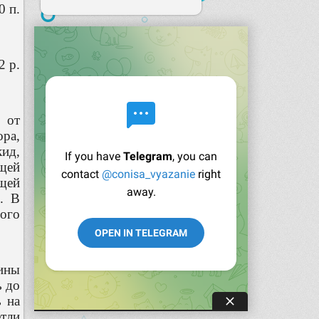
0 п.
2 р.
 от
ора,
кид,
ющей
ющей
п. В
ного
ины
ь до
ь на
етли