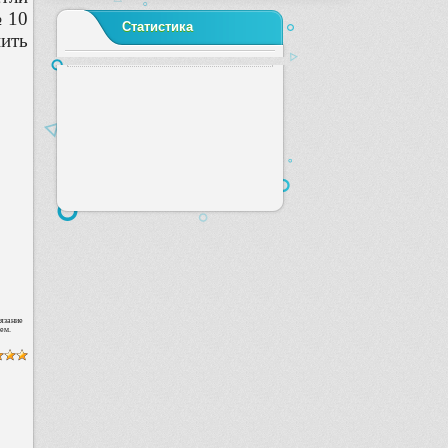
№ 10
Статистика
нить
язание
ем.