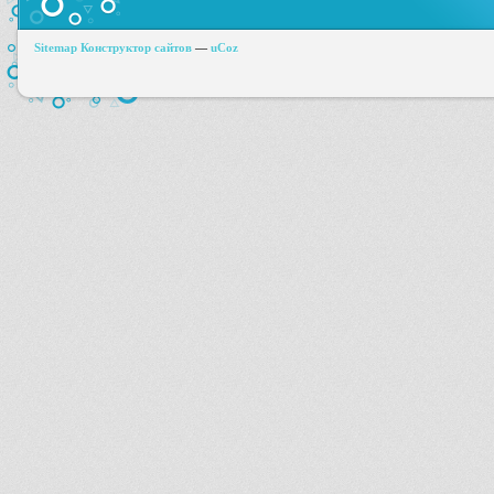
Sitemap
Конструктор сайтов
—
uCoz