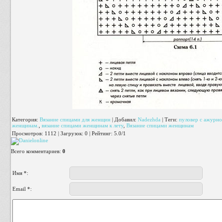
Категория
:
Вязание спицами для женщин
|
Добавил
:
Nadezhda
|
Теги
:
пуловер с ажурн
женщинам.
,
вязание спицами женщинам к лету
,
Вязание спицами женщинам
Просмотров
:
1112
|
Загрузок
:
0
|
Рейтинг
:
5.0
/
1
Всего комментариев
:
0
Имя *:
Email *: