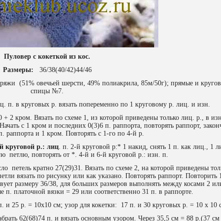
Пуловер с кокеткой из кос.
Размеры:
36/38(40/42)44/46
ряжи (51% овечьей шерсти, 49% полиакрила, 85м/50г); прямые и круго
спицы №7.
иц. п. в круговых р. вязать попеременно по 1 круговому р. лиц. и изн.
 + 2 кром. Вязать по схеме 1, из которой приведены только лиц. р., в изн
Начать с 1 кром и последних 0(3)6 п. раппорта, повторять раппорт, закон
. раппорта и 1 кром. Повторять с 1-го по 4-й р.
й круговой р.: лиц
. п. 2-й круговой р:* 1 накид, снять 1 п. как лиц., 1 л
ю петлю, повторять от *. 4-й и 6-й круговой р.: изн. п.
ло петель кратно 27(29)31. Вязать по схеме 2, на которой приведены тол
етли вязать по рисунку или как указано. Повторять раппорт. Повторить 1
ствует размеру 36/38, для больших размеров выполнять между косами 2 ил
 п. платочной вязки = 29 или соответственно 31 п. в раппорте.
 и 25 р. = 10х10 см; узор для кокетки: 17 п. и 30 круговых р. = 10 х 10 
рать 62(68)74 п. и вязать основным узором. Через 35,5 см = 88 р.(37 см