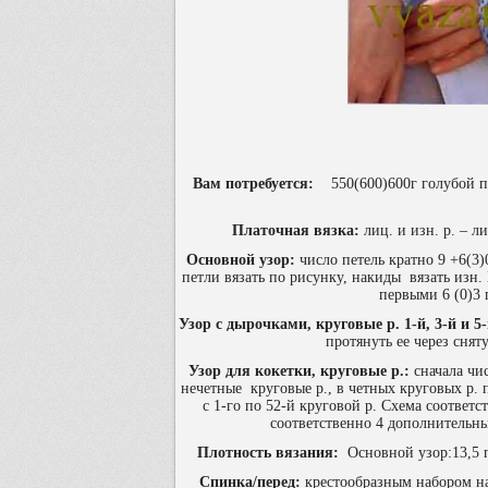
Вам потребуется:
550(600)600г голубой п
Платочная вязка:
лиц. и изн. р. – л
Основной узор:
число петель кратно 9 +6(3)0
петли вязать по рисунку, накиды вязать изн. 
первыми 6 (0)3 п
Узор с дырочками, круговые р. 1-й, 3-й и 5-
протянуть ее через сняту
Узор для кокетки, круговые р.:
сначала чис
нечетные круговые р., в четных круговых р. п
с 1-го по 52-й круговой р. Схема соответ
соответственно 4 дополнительные
Плотность вязания:
Основной узор:13,5 п.
Спинка/перед:
крестообразным набором наб