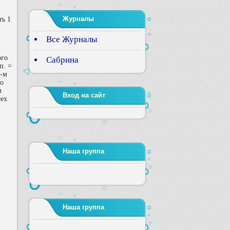
Журналы
ть 1
Все Журналы
ого
Сабрина
п. =
7-м
но
-м
Вход на сайт
сех
Наша группа
Наша группа