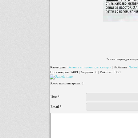
Вязание спицами для женщин
Категория
:
Вязание спицами для женщин
|
Добавил
:
Nadez
Просмотров
:
2409
|
Загрузок
:
0
|
Рейтинг
:
5.0
/
1
Всего комментариев
:
0
Имя *:
Email *: