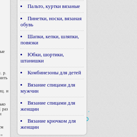
Пальто, куртки вязаные
Пинетки, носки, вязаная
обувь
Шапки, кепки, шляпки,
повязки
вые
Юбки, шортики,
штанишки
Комбинезоны для детей
. р.
чить
Вязание спицами для
мужчин
иц. и
Вязание спицами для
ько
женщин
 раз
и
Вязание крючком для
женщин
см
 =