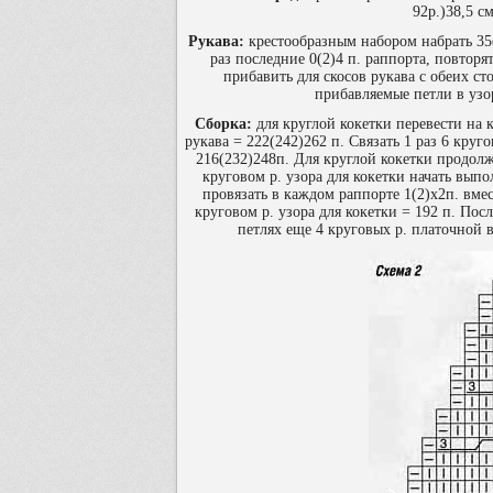
92р.)38,5 с
Рукава:
крестообразным набором набрать 35(
раз последние 0(2)4 п. раппорта, повторя
прибавить для скосов рукава с обеих ст
прибавляемые петли в узор
Сборка:
для круглой кокетки перевести на 
рукава = 222(242)262 п. Связать 1 раз 6 круг
216(232)248п. Для круглой кокетки продолжи
круговом р. узора для кокетки начать вып
провязать в каждом раппорте 1(2)х2п. вме
круговом р. узора для кокетки = 192 п. Посл
петлях еще 4 круговых р. платочной 