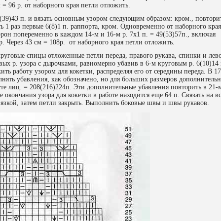
м = 96 р. от наборного края петли отложить.
39)43 п. и вязать основным узором следующим образом: кром., повтори
ть 1 раз первые 6(8)1 п. раппорта, кром. Одновременно от наборного края
орон попеременно в каждом 14-м и 16-м р. 7х1 п. = 49(53)57п., включая
. Через 43 см = 108р. от наборного края петли отложить.
круговые спицы отложенные петли переда, правого рукава, спинки и лев
овых р. узора с дырочками, равномерно убавив в 6-м круговым р. 6(10)14 
ть работу узором для кокетки, распределяя его от середины переда. В 1
олнять убавления, как обозначено, но для больших размеров дополнитель
сте лиц. = 208(216)224п. Эти дополнительные убавления повторить в 21
е окончания узора для кокетки в работе находится еще 64 п. Связать на в
вязкой, затем петли закрыть. Выполнить боковые швы и швы рукавов.