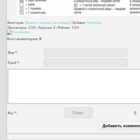
Категория
:
Вязание спицами для женщин
|
Добавил
:
Nadezhda
Просмотров
:
2219
|
Загрузок
:
0
|
Рейтинг
:
5.0
/
1
Всего комментариев
:
0
Имя *:
Email *:
Код *: