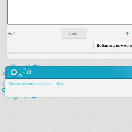
Код *:
Sitemap
Конструктор сайтов
—
uCoz