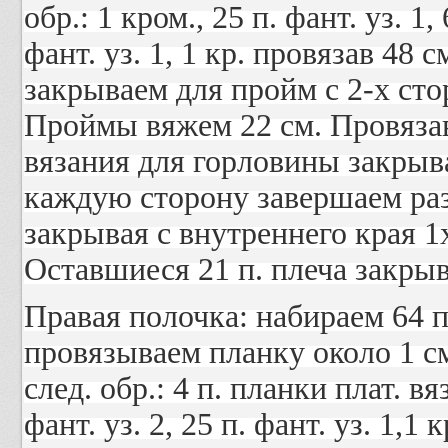
обp.: 1 кpом., 25 п. фант. уз. 1, 
фант. уз. 1, 1 кp. провязав 48 
закрываем для пройм с 2-х сторо
Проймы вяжем 22 см. Провязав
вязания для горловины закрыва
каждую сторону завершаем раз
закрывая с внутреннего края 1х
Оставшиеся 21 п. плеча закры
Правая полочка: набираем 64 п
провязываем планку около 1 см
след. обp.: 4 п. планки плат. вяз.
фант. уз. 2, 25 п. фант. уз. 1,1