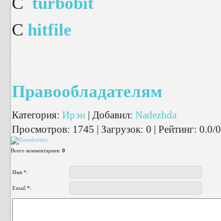
С
turbobit
С
hitfile
Правообладателям
Категория
:
Ирэн
|
Добавил
:
Nadezhda
Просмотров
:
1745
|
Загрузок
:
0
|
Рейтинг
:
0.0
/
0
Всего комментариев
:
0
Имя *:
Email *: