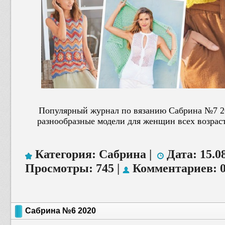
Популярный журнал по вязанию Сабрина №7 20
разнообразные модели для женщин всех возрас
Категория: Сабрина |
Дата: 15.0
Просмотры: 745 |
Комментариев: 
Сабрина №6 2020