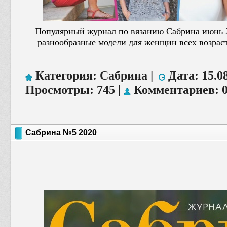
Популярный журнал по вязанию Сабрина июнь 2
разнообразные модели для женщин всех возрас
Категория: Сабрина |
Дата: 15.0
Просмотры: 745 |
Комментариев: 
Сабрина №5 2020