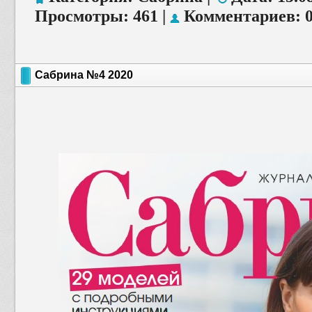
Просмотры: 461 |
Комментариев: 
Сабрина №4 2020