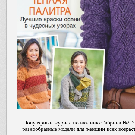
Популярный журнал по вязанию Сабрина №9 20
разнообразные модели для женщин всех возрас