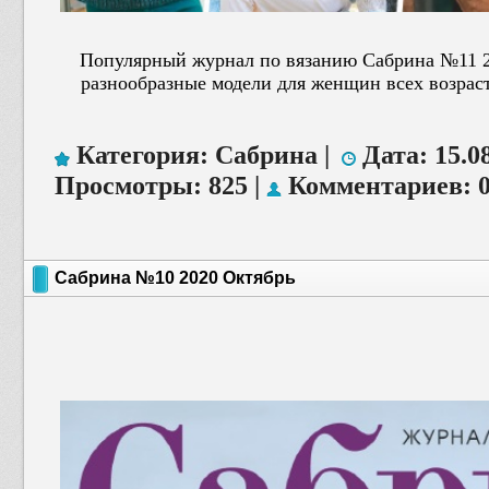
Популярный журнал по вязанию Сабрина №11 2
разнообразные модели для женщин всех возрас
Категория: Сабрина |
Дата: 15.0
Просмотры: 825 |
Комментариев: 
Сабрина №10 2020 Октябрь