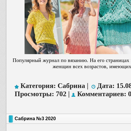
Популярный журнал по вязанию. На его страницах 
женщин всех возрастов, имеющих
Категория: Сабрина |
Дата: 15.0
Просмотры: 702 |
Комментариев: 
Сабрина №3 2020