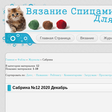
Главная Страница
Вязание
Жур
Главная
»
Файлы
»
Журналы
» Сабрина
В категории материалов
:
12
Показано материалов
:
1-10
Сортировать по
:
Дате
·
Названию
·
Рейтингу
·
Комментариям
·
Загрузкам
·
Просмотр
Сабрина №12 2020 Декабрь