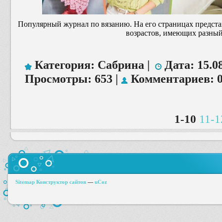
Популярный журнал по вязанию. На его страницах предст
возрастов, имеющих разный
Категория: Сабрина |
Дата: 15.0
Просмотры: 653 |
Комментариев: 
1-10
11-1
Sitemap
Конструктор сайтов
—
uCoz