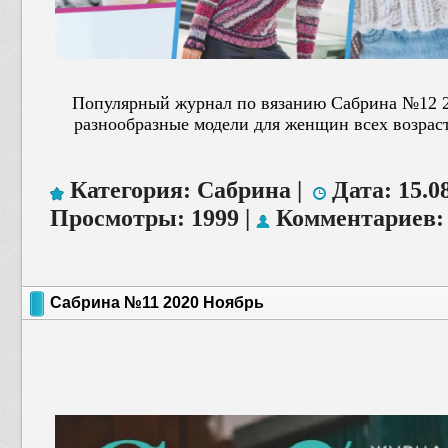
Популярный журнал по вязанию Сабрина №12 2
разнообразные модели для женщин всех возрас
Категория: Сабрина |
Дата: 15.0
Просмотры: 1999 |
Комментариев:
Сабрина №11 2020 Ноябрь