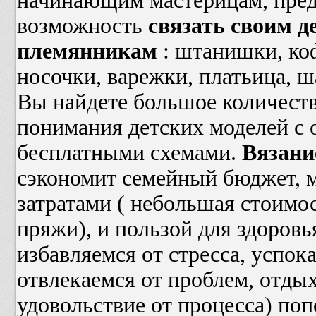
начинающим мастерицам, пред
возможность
связать своим д
племянникам
: штанишки, ко
носочки, варежки, платьица, ш
Вы найдете большое количест
понимания детских моделей с 
бесплатными схемами.
Вязани
сэкономит семейный бюджет,
затратами ( небольшая стоимо
пряжи), и пользой для здоровь
избавляемся от стресса, успок
отвлекаемся от проблем, отды
удовольствие от процесса) поп