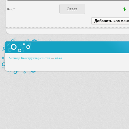
Код *:
Sitemap
Конструктор сайтов
—
uCoz